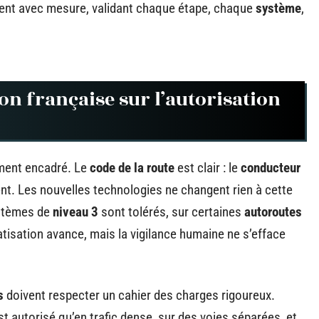
cent avec mesure, validant chaque étape, chaque
système
,
on française sur l’autorisation
ment encadré. Le
code de la route
est clair : le
conducteur
t. Les nouvelles technologies ne changent rien à cette
systèmes de
niveau 3
sont tolérés, sur certaines
autoroutes
tisation avance, mais la vigilance humaine ne s’efface
s
doivent respecter un cahier des charges rigoureux.
’est autorisé qu’en trafic dense, sur des voies séparées, et