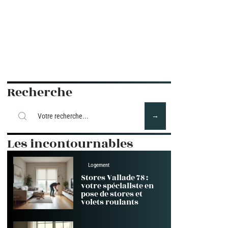
Recherche
Les incontournables
Logement
Stores Vallade 78 :
votre spécialiste en
pose de stores et
volets roulants