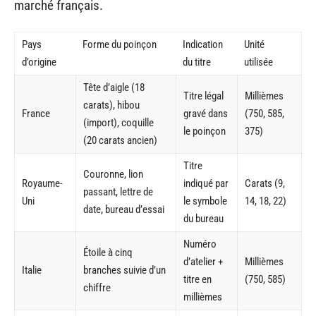
marché français.
Pays
Forme du poinçon
Indication
Unité
d’origine
du titre
utilisée
Tête d’aigle (18
Titre légal
Millièmes
carats), hibou
France
gravé dans
(750, 585,
(import), coquille
le poinçon
375)
(20 carats ancien)
Titre
Couronne, lion
Royaume-
indiqué par
Carats (9,
passant, lettre de
Uni
le symbole
14, 18, 22)
date, bureau d’essai
du bureau
Numéro
Étoile à cinq
d’atelier +
Millièmes
Italie
branches suivie d’un
titre en
(750, 585)
chiffre
millièmes