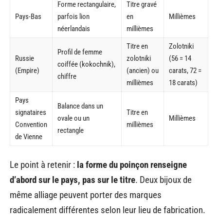
Forme rectangulaire,
Titre gravé
Pays-Bas
parfois lion
en
Millièmes
néerlandais
millièmes
Titre en
Zolotniki
Profil de femme
Russie
zolotniki
(56 = 14
coiffée (kokochnik),
(Empire)
(ancien) ou
carats, 72 =
chiffre
millièmes
18 carats)
Pays
Balance dans un
signataires
Titre en
ovale ou un
Millièmes
Convention
millièmes
rectangle
de Vienne
Le point à retenir :
la forme du poinçon renseigne
d’abord sur le pays, pas sur le titre
. Deux bijoux de
même alliage peuvent porter des marques
radicalement différentes selon leur lieu de fabrication.