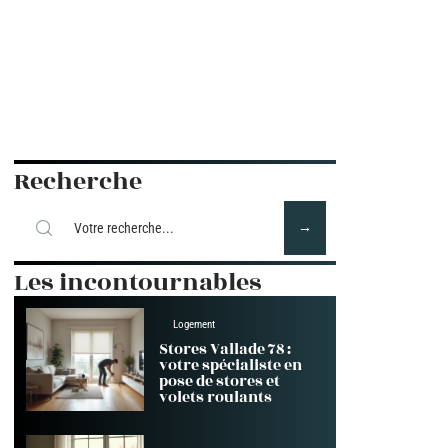
Recherche
Les incontournables
Logement
Stores Vallade 78 :
votre spécialiste en
pose de stores et
volets roulants