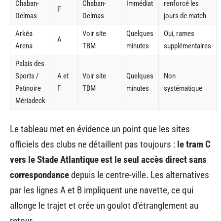
Chaban-
Chaban-
Immédiat
renforcé les
F
Delmas
Delmas
jours de match
Arkéa
Voir site
Quelques
Oui, rames
A
Arena
TBM
minutes
supplémentaires
Palais des
Sports /
A et
Voir site
Quelques
Non
Patinoire
F
TBM
minutes
systématique
Mériadeck
Le tableau met en évidence un point que les sites
officiels des clubs ne détaillent pas toujours :
le tram C
vers le Stade Atlantique est le seul accès direct sans
correspondance
depuis le centre-ville. Les alternatives
par les lignes A et B impliquent une navette, ce qui
allonge le trajet et crée un goulot d’étranglement au
retour.