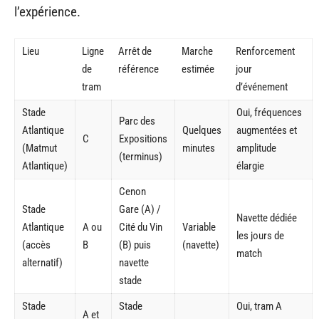
l’expérience.
Lieu
Ligne
Arrêt de
Marche
Renforcement
de
référence
estimée
jour
tram
d’événement
Stade
Oui, fréquences
Parc des
Atlantique
Quelques
augmentées et
C
Expositions
(Matmut
minutes
amplitude
(terminus)
Atlantique)
élargie
Cenon
Stade
Gare (A) /
Navette dédiée
Atlantique
A ou
Cité du Vin
Variable
les jours de
(accès
B
(B) puis
(navette)
match
alternatif)
navette
stade
Stade
Stade
Oui, tram A
A et